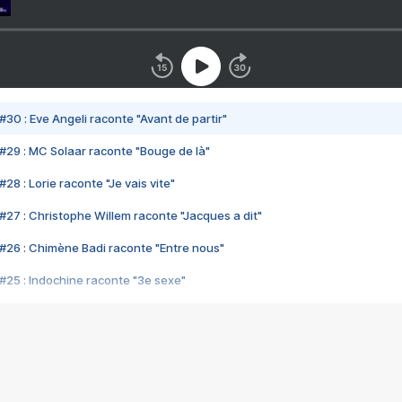
#30 : Eve Angeli raconte "Avant de partir"
#29 : MC Solaar raconte "Bouge de là"
28 : Lorie raconte "Je vais vite"
#27 : Christophe Willem raconte "Jacques a dit"
#26 : Chimène Badi raconte "Entre nous"
#25 : Indochine raconte "3e sexe"
#24 : Zaho raconte "C'est chelou"
#23 : Patrick Bruel raconte "Au café des délices"
#22 : Kyo raconte "Le chemin"