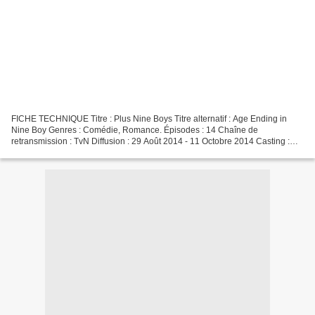
FICHE TECHNIQUE Titre : Plus Nine Boys Titre alternatif : Age Ending in
Nine Boy Genres : Comédie, Romance. Épisodes : 14 Chaîne de
retransmission : TvN Diffusion : 29 Août 2014 - 11 Octobre 2014 Casting :
Kim Young Kwang; Gyeong Su Jin; Oh Jeong Se;...