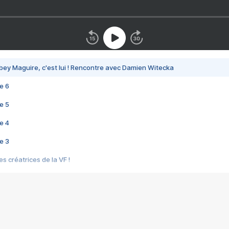
bey Maguire, c'est lui ! Rencontre avec Damien Witecka
e 6
e 5
e 4
e 3
s créatrices de la VF !
e 2
e 1
e Mektoub My Love arrive enfin ! Rencontre avec Shaïn Boumedine et Sal