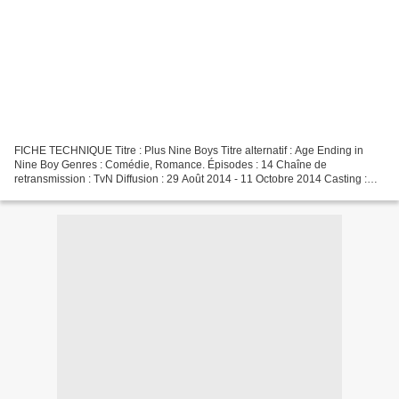
FICHE TECHNIQUE Titre : Plus Nine Boys Titre alternatif : Age Ending in
Nine Boy Genres : Comédie, Romance. Épisodes : 14 Chaîne de
retransmission : TvN Diffusion : 29 Août 2014 - 11 Octobre 2014 Casting :
Kim Young Kwang; Gyeong Su Jin; Oh Jeong Se;...