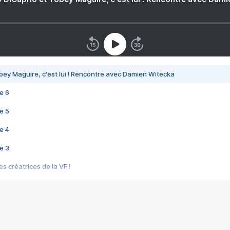
bey Maguire, c'est lui ! Rencontre avec Damien Witecka
e 6
e 5
e 4
e 3
s créatrices de la VF !
e 2
e 1
e Mektoub My Love arrive enfin ! Rencontre avec Shaïn Boumedine et Sal