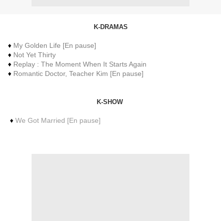
K-DRAMAS
♦
My Golden Life
[En pause]
♦
Not Yet Thirty
♦
Replay : The Moment When It Starts Again
♦
Romantic Doctor, Teacher Kim
[En pause]
K-SHOW
♦
We Got Married
[En pause]