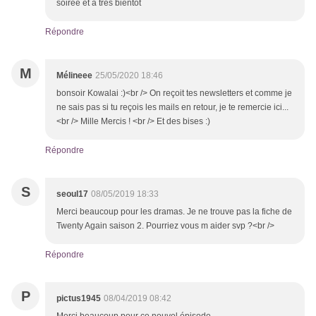
soirée et à très bientôt
Répondre
M
Mélineee
25/05/2020 18:46
bonsoir Kowalai :)<br /> On reçoit tes newsletters et comme je
ne sais pas si tu reçois les mails en retour, je te remercie ici...
<br /> Mille Mercis ! <br /> Et des bises :)
Répondre
S
seoul17
08/05/2019 18:33
Merci beaucoup pour les dramas. Je ne trouve pas la fiche de
Twenty Again saison 2. Pourriez vous m aider svp ?<br />
Répondre
P
pictus1945
08/04/2019 08:42