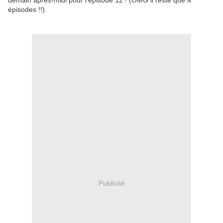
demain après-midi pour l'épisode 12 ! (OMG il reste que 4
épisodes !!)
Publicité