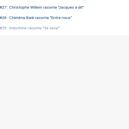
#27 : Christophe Willem raconte "Jacques a dit"
#26 : Chimène Badi raconte "Entre nous"
#25 : Indochine raconte "3e sexe"
#24 : Zaho raconte "C'est chelou"
#23 : Patrick Bruel raconte "Au café des délices"
#22 : Kyo raconte "Le chemin"
#21 : Nolwenn Leroy raconte "Cassé"
#20 : Patrick Hernandez raconte "Born to be alive"
#19 : Lorie raconte "Près de moi"
#18 : Michael Jones raconte "A nos actes manqués" (avec Jean-Jacque
#17 : Khaled raconte "Aïcha"
#16 : Corneille raconte "Parce qu'on vient de loin"