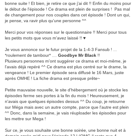
bonne suite ! Et bien, je retire ce que j'ai dit !! Enfin du moins pour
le début de l'épisode ! Ce drama est plein de surprises ! Pas mal
de changement pour nos couples dans cet épisode ! Dont un qui,
je pense, va ravir plus qu'une personne ^^
Merci pour vos réponses sur le questionnaire !! Merci pour tous
les petits mots que vous m'avez laissé !! ♥
Je vous annonce sur le futur projet de la 1-4-3 Fansub ! ...
*roulement de tambour* ....
Goodbye Mr Black
!!
Plusieurs personnes m'ont suggérer ce drama et moi-même, je
l'avais déjà repéré ^^ Ce drama est plus centré sur le drame, la
vengeance ! Le premier épisode sera diffusé le 16 Mars, juste
après OMHE ! La fiche drama est presque prête~
Petite mauvaise nouvelle, le site d'hébergement où je stocke les
épisodes ferme ses portes à la fin du mois ! Heureusement, je
n'avais que quelques épisodes dessus ^^ Du coup, je retourne
sur Méga mais avec un autre compte, parce que l'autre est plein
^^ Donc, dans la semaine, je vais réuploader les épisodes pour
les mettre sur Mega !
Sur ce, je vous souhaite une bonne soirée, une bonne nuit et à